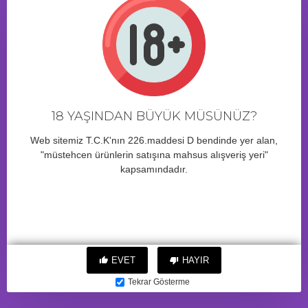
mastürbatörü, mobil uygulama desteği ve gelişmiş uyarım modları
sayesinde klasik mastürbatörlerden farklı bir deneyim sunar.
Ergonomik yapısı ve yumuşak iç dokusu sayesinde konforlu
kullanım sağlarken, akıllı kontrol özellikleriyle kişiselleştirilebilir
kullanım seçenekleri oluşturur.Bluetooth bağlantısı sayesinde
cihaz mobil uygulama ile eşleştirilebilir ve farklı titreşim
senaryoları oluşturulabilir. Kullanıcılar uygulama üzerinden
modları değiştirebilir, özel ritimler hazırlayabilir ve cihazı kişisel
18 YAŞINDAN BÜYÜK MÜSÜNÜZ?
tercihlerine göre özelleştirebilir.Özel iç kanal yapısı, kullanım
sırasında farklı temas noktaları oluşturarak daha yoğun bir
Web sitemiz T.C.K'nın 226.maddesi D bendinde yer alan,
deneyim sunar. Güçlü motor sistemi sayesinde farklı titreşim
"müstehcen ürünlerin satışına mahsus alışveriş yeri"
seviyeleri ve ritimler arasında geçiş yapılabilir.Şarj edilebilir
kapsamındadır.
bataryası sayesinde kablosuz kullanım sunan cihaz, kompakt
yapısıyla kolay taşınabilir. Sessiz çalışma teknolojisi ise daha
konforlu ve gizli kullanım imkanı sağlar.Modern tasarımı, akıllı
kontrol
EVET
HAYIR
ÜRÜN YORUMLARI
Tekrar Gösterme
20 Saat 47 Dakika
içinde sipariş verirseniz yarın kargo!