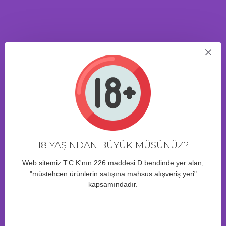
Gönderim Yapılmakta Renk Seçimi Yapılamaz.
ÜRÜN YORUMLARI
7 Saat 33 Dakika
içinde sipariş verirseniz bugün kargo!
18 YAŞINDAN BÜYÜK MÜSÜNÜZ?
BENZER ÜRÜNLER
Web sitemiz T.C.K'nın 226.maddesi D bendinde yer alan,
"müstehcen ürünlerin satışına mahsus alışveriş yeri"
kapsamındadır.