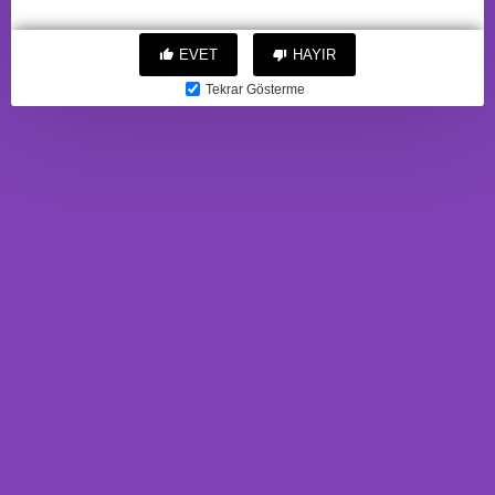
EVET
HAYIR
Tekrar Gösterme
10 Mod Titreşimli Sesli Akıllı
3 Boyutlu Suni Vajina
Mastürbatör Pilli Beyaz
Mastürbatör (Mavi)
2.416,68TL
789,88TL
BU ÜRÜNE ALANLAR
BUNLARI'DA ALDI