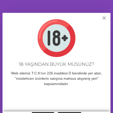
ÜRÜN YORUMLARI
23 Saat 2 Dakika
içinde sipariş verirseniz yarın kargo!
BENZER ÜRÜNLER
18 YAŞINDAN BÜYÜK MÜSÜNÜZ?
Web sitemiz T.C.K'nın 226.maddesi D bendinde yer alan,
"müstehcen ürünlerin satışına mahsus alışveriş yeri"
kapsamındadır.