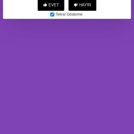
EVET
HAYIR
Tekrar Gösterme
C-S002
C-S007
3.827,88TL
2.461,76TL
BU ÜRÜNE ALANLAR
BUNLARI'DA ALDI