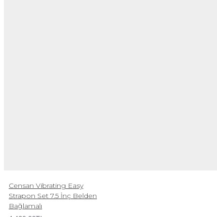
Censan Vibrating Easy
Strapon Set 7.5 İnç Belden
Bağlamalı