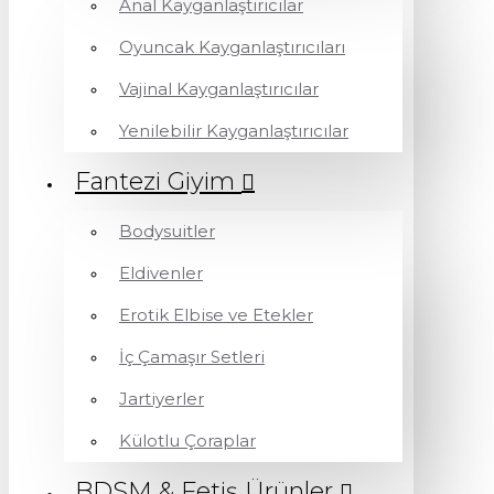
Anal Kayganlaştırıcılar
Oyuncak Kayganlaştırıcıları
Vajinal Kayganlaştırıcılar
Yenilebilir Kayganlaştırıcılar
Fantezi Giyim
Bodysuitler
Eldivenler
Erotik Elbise ve Etekler
İç Çamaşır Setleri
Jartiyerler
Külotlu Çoraplar
BDSM & Fetiş Ürünler