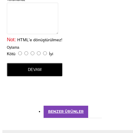
Not:
HTML'e dönüştürülmez!
Oylama
Kötü
İyi
DEVAM
BENZER ÜRÜNLER