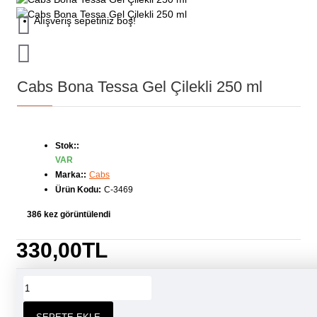
Alışveriş sepetiniz boş!
Cabs Bona Tessa Gel Çilekli 250 ml
Stok::
VAR
Marka::
Cabs
Ürün Kodu:
C-3469
386 kez görüntülendi
330,00TL
ÜRÜN BILGISI