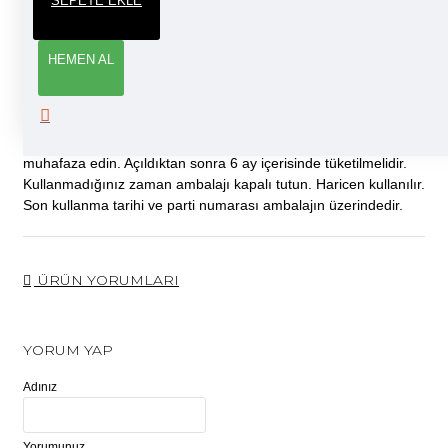
SEPETE EKLE
Uzun süreli kayganlaştırma özelliğine sahip, yüksek kaliteli ve
ekonomik, pH derecesi optimal, çilek kokusuna sahip su bazlı
masaj jeli. Dermatolojik olarak test edilmiştir. Ilık suyla
HEMEN AL
durulanmak suretiyle kolayca temizlenir. Kullanım : Özel
kapağını açarak hafifçe sıkınız ve ürünü tüm vücudunuza
yayınız.Daha fazla kullanmak istiyorsanız daha fazla sürünüz.
İkazlar : Çocukların ulaşamayacağı serin ve kuru yerlerde
muhafaza edin. Açıldıktan sonra 6 ay içerisinde tüketilmelidir.
Kullanmadığınız zaman ambalajı kapalı tutun. Haricen kullanılır.
Son kullanma tarihi ve parti numarası ambalajın üzerindedir.
ÜRÜN YORUMLARI
YORUM YAP
Adınız
Yorumunuz