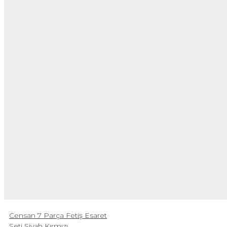
Censan 7 Parça Fetiş Esaret
Seti Siyah Kırmızı