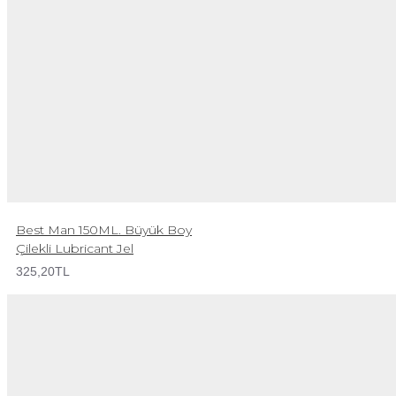
Best Man 150ML. Büyük Boy
Çilekli Lubricant Jel
325,20TL