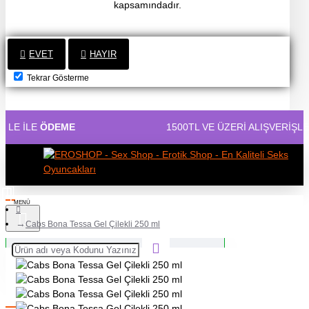
kapsamındadır.
EVET
HAYIR
Tekrar Gösterme
EME
1500TL VE ÜZERİ ALIŞVERİŞLERİNİZDE
KAR
Cabs Bona Tessa Gel Çilekli 250 ml