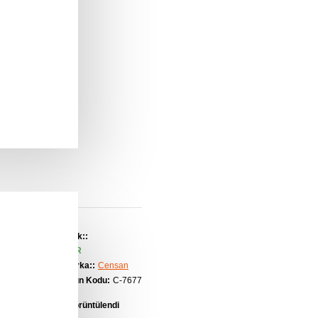
Stok::
VAR
Marka::
Censan
Ürün Kodu:
C-7677
276 kez görüntülendi