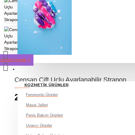
Tümünü İncele
KOZMETIK
Censan Çift Uçlu Ayarlanabilir Strapon
KOZMETIK ÜRÜNLER
2.940,00TL
Feromonlu Ürünler
Masaj Jelleri
Penis Bakım Ürünleri
Uyarıcı Ürünler