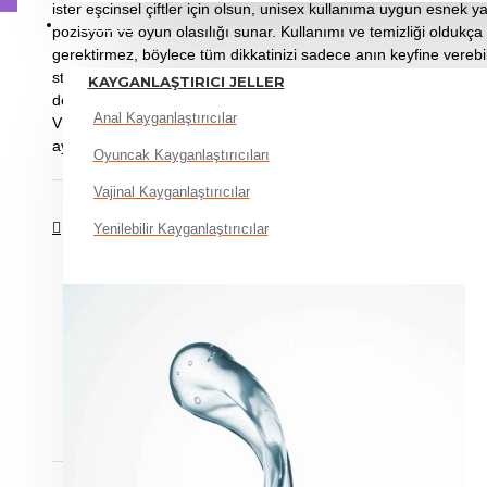
ister eşcinsel çiftler için olsun, unisex kullanıma uygun esnek 
JELLER
pozisyon ve oyun olasılığı sunar. Kullanımı ve temizliği oldukç
gerektirmez, böylece tüm dikkatinizi sadece anın keyfine verebilir
strapon, ilişkinizi renklendirmek, aranızdaki bağı güçlendirmek
KAYGANLAŞTIRICI JELLER
deneyimi yaşamak isteyen çiftler için mükemmel bir tercihtir. Ö
Anal Kayganlaştırıcılar
Vücut dostu, yumuşak silikon Kullanıcı: Kadın, erkek, çift, eşci
ayarlanabilir kayış sistemi Ciltle uyumlu, pürüzsüz yüzey Kolay 
Oyuncak Kayganlaştırıcıları
Vajinal Kayganlaştırıcılar
İPTAL & İADE
Yenilebilir Kayganlaştırıcılar
Hijyenik ürünler olduğu için ambalajı açılmış, zarar görm
ürünlerin
kesinlikle iadesi mümkün değildir
.
Satın almadan önce
mutlaka iyi araştırma yapın
. Merak
danışabilirsiniz.
Fabrika ve üretim hatalarına karşı ürünlerimiz değişim gar
Kullanıcı hatalarından kaynaklanan sorunlardan firmamız 