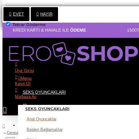
EVET
HAYIR
Tekrar Gösterme
 KARTI & HAVALE İLE
ÖDEME
1500TL VE ÜZERİ
Üye Girişi
Menu
Kayıt Ol
SEKS OYUNCAKLARI
Mağaza Aç
SEKS OYUNCAKLARI
Anal Oyuncaklar
Belden Bağlamalılar
Censan Çift Uçlu Ayarlanabilir Strapon