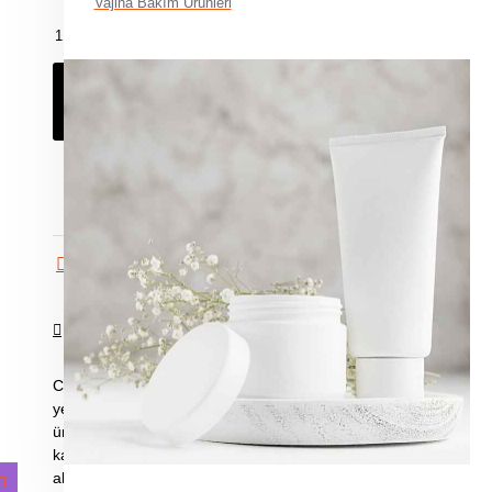
Vajina Bakım Ürünleri
SEPETE EKLE
HEMEN AL
Karşılaştırma listesine ekle
ÜRÜN BILGISI
Censan Çift Uçlu Strapon, çiftlerin birlikte keşfedebileceği çok 
yetişkin oyuncaktır. Tamamen vücut dostu, pürüzsüz ve yumuş
üretilmiştir; tahriş veya rahatsızlık oluşturmadan maksimum konf
kayış sistemi, farklı vücut tiplerine güvenli ve rahat bir uyum suna
alabildiği bu özel tasarım, ortak haz ve samimiyeti artırmak için 