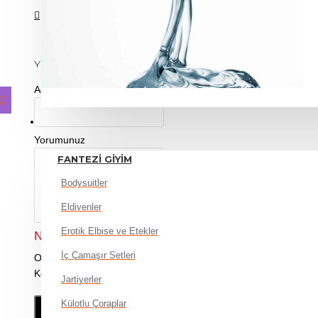
ÜRÜN YORUMLARI
YORUM YAP
Adınız
GIYIM
Yorumunuz
FANTEZI GIYIM
Bodysuitler
Eldivenler
Erotik Elbise ve Etekler
Not:
HTML'e dönüştürülmez!
İç Çamaşır Setleri
Oylama
Kötü
İyi
Jartiyerler
Külotlu Çoraplar
DEVAM