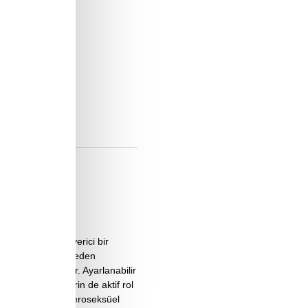
yönlü ve heyecan verici bir
ak silikon malzemeden
or ve zevk sağlar. Ayarlanabilir
r. Her iki partnerin de aktif rol
idealdir. İster heteroseksüel