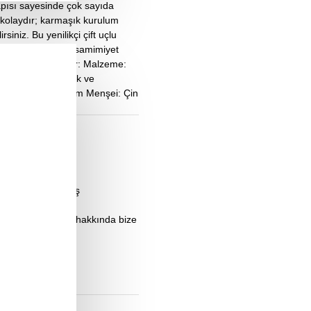
yapısı sayesinde çok sayıda
a kolaydır; karmaşık kurulum
siniz. Bu yenilikçi çift uçlu
 ve daha derin bir samimiyet
ne Çıkan Özellikler: Malzeme:
nsel, lezbiyen Esnek ve
temizlik ve kullanım Menşei: Çin
üş veya kullanılmış
 ettiğiniz konular hakkında bize
antisi altındadır.
sorumlu değildir.