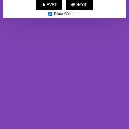
EVET
HAYIR
Tekrar Gösterme
C-S002
C-S007
3.827,88TL
2.461,76TL
BU ÜRÜNE ALANLAR
BUNLARI'DA ALDI