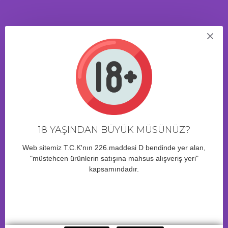
ÜRÜN YORUMLARI
23 Saat 59 Dakika
içinde sipariş verirseniz yarın kargo!
BENZER ÜRÜNLER
18 YAŞINDAN BÜYÜK MÜSÜNÜZ?
Web sitemiz T.C.K'nın 226.maddesi D bendinde yer alan,
"müstehcen ürünlerin satışına mahsus alışveriş yeri"
kapsamındadır.