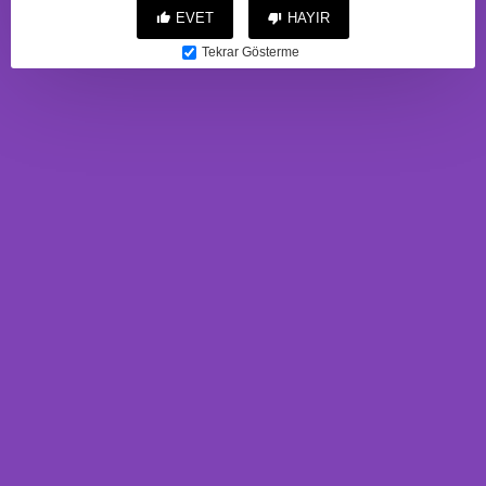
EVET
HAYIR
Tekrar Gösterme
C-S002
C-S007
3.827,88TL
2.461,76TL
BU ÜRÜNE ALANLAR
BUNLARI'DA ALDI