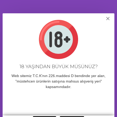
ÜRÜN YORUMLARI
20 Saat 11 Dakika
içinde sipariş verirseniz yarın kargo!
BENZER ÜRÜNLER
18 YAŞINDAN BÜYÜK MÜSÜNÜZ?
Web sitemiz T.C.K'nın 226.maddesi D bendinde yer alan,
"müstehcen ürünlerin satışına mahsus alışveriş yeri"
kapsamındadır.