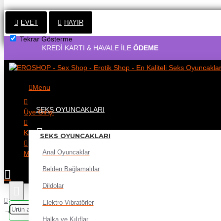
EVET
HAYIR
Tekrar Gösterme
KREDİ KARTI & HAVALE İLE
ÖDEME
1500TL VE
Menu
SEKS OYUNCAKLARI
Üye Girişi
Kayıt Ol
SEKS OYUNCAKLARI
Anal Oyuncaklar
Mağaza Aç
Belden Bağlamalılar
Dildolar
Elektro Vibratörler
CENSAN POWER SUPPLY Oyuncak ve vajinal Isıtıcı
Halka ve Kılıflar