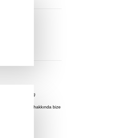
MM 30GRM
üş veya kullanılmış
 ettiğiniz konular hakkında bize
antisi altındadır.
sorumlu değildir.