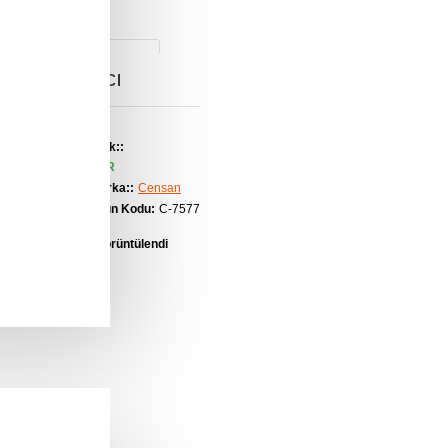
nal Isıtıcı
Stok::
VAR
Marka::
Censan
Ürün Kodu:
C-7577
456 kez görüntülendi