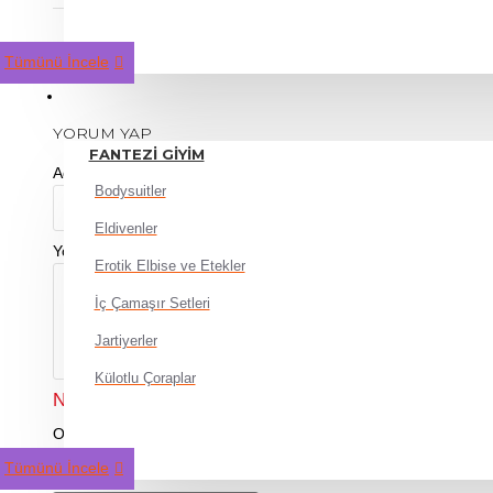
ÜRÜN YORUMLARI
Tümünü İncele
GIYIM
YORUM YAP
FANTEZI GIYIM
Adınız
Bodysuitler
Eldivenler
Yorumunuz
Erotik Elbise ve Etekler
İç Çamaşır Setleri
Jartiyerler
Külotlu Çoraplar
Not:
HTML'e dönüştürülmez!
Oylama
Kötü
İyi
Tümünü İncele