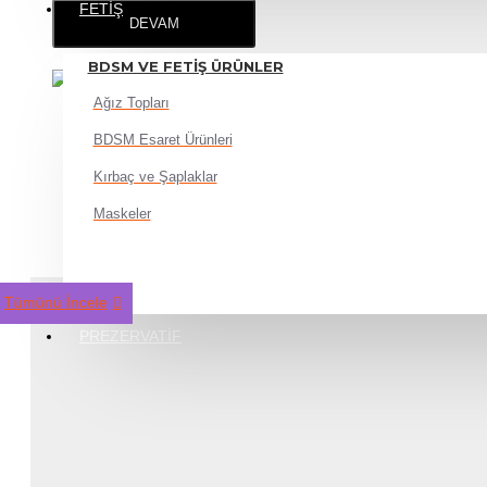
FETIŞ
DEVAM
BDSM VE FETIŞ ÜRÜNLER
15 Saat 48 Dakika
içinde sipariş verirseniz yarın kargo!
Ağız Topları
BDSM Esaret Ürünleri
Kırbaç ve Şaplaklar
Maskeler
Tümünü İncele
PREZERVATIF