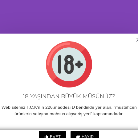
İPTAL & İADE
ÜRÜN YORUMLARI
18 Saat 17 Dakika
içinde
BENZER ÜRÜNLER
18 YAŞINDAN BÜYÜK MÜSÜNÜZ?
Web sitemiz T.C.K'nın 226.maddesi D bendinde yer alan, "müstehcen
ürünlerin satışına mahsus alışveriş yeri" kapsamındadır.
i Vajina
Boğumu Titreşimli Penis
Boğumu Ti
(Mavi)
Halkası MAVİ
Halkası 
211,00TL
211,00TL
EVET
HAYIR