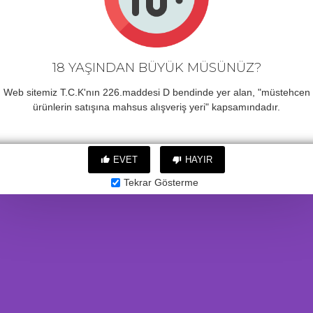
18 YAŞINDAN BÜYÜK MÜSÜNÜZ?
DEVAM
Web sitemiz T.C.K'nın 226.maddesi D bendinde yer alan, "müstehcen
ürünlerin satışına mahsus alışveriş yeri" kapsamındadır.
EVET
HAYIR
Tekrar Gösterme
KURUMSAL
HESABIM
kkımızda
Hesabım
lilik Politikası
Siparişlerim
safeli Satış Sözleşmesi
Favori Listem