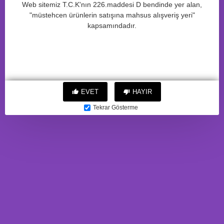
Web sitemiz T.C.K'nın 226.maddesi D bendinde yer alan,
Arama kriterlerine uyan ürün bulunamadı.
"müstehcen ürünlerin satışına mahsus alışveriş yeri"
kapsamındadır.
DEVAM
EVET
HAYIR
Tekrar Gösterme
Adres: Cevizli Mah. Zuhal Cad. Ritim İstanbul A5 Blok No:46E/179
Maltepe / İstanbul
Telefon:
0545 15 15 474
Mail:
hprticaret@gmail.com
Anasayfa
A. Listesi
Sepetim
Whatsapp
Telefon