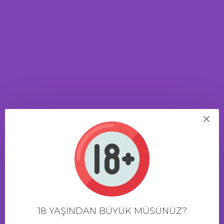
RİLEN SİPARİŞLER
AYNI GÜN KARGO!
KREDİ KARTI & H
Arama
Arama
Alt Kategorilerde Ara
Ürün açıklamalarında ara
ARAMA
Arama kriterlerini karşılayan ürünler
18 YAŞINDAN BÜYÜK MÜSÜNÜZ?