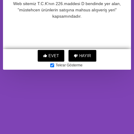
Web sitemiz T.C.K'nın 226.maddesi D bendinde yer alan,
"müstehcen ürünlerin satışına mahsus alışveriş yeri"
kapsamındadır.
BENZER ÜRÜNLER
EVET
HAYIR
Gerçekçi yapay penis,
Gerçekçi yapay penis,
Tekrar Gösterme
RealStick CALIBER, 14 cm, Ø3
RealStick CALIBER, 14 cm, Ø5
772,91TL
1.110,83TL