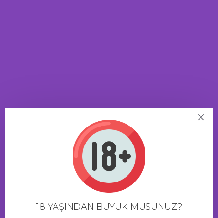
YORUM YAP
Adınız
Yorumunuz
Not:
HTML'e dönüştürülmez!
Kötü
İyi
Oylama
DEVAM
7 Saat 55 Dakika
içinde sipariş verirseniz bugün kargo!
18 YAŞINDAN BÜYÜK MÜSÜNÜZ?