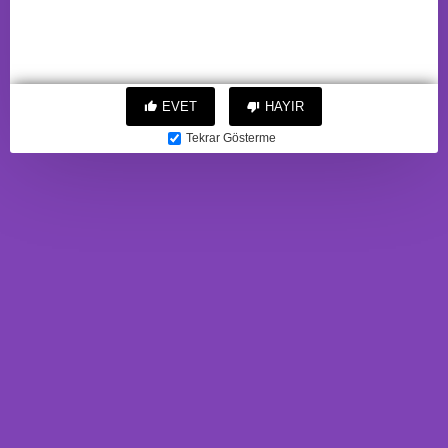
EVET
HAYIR
Tekrar Gösterme
JOS NADİN Çift Taraflı
JOS Oscar 2'si 1 arada Vakum
Masturbator , TPR, Ten, 14,5
Dalgası Vibratör , silikon,
cm
pembe, 20.5 c
1.505,52TL
4.042,71TL