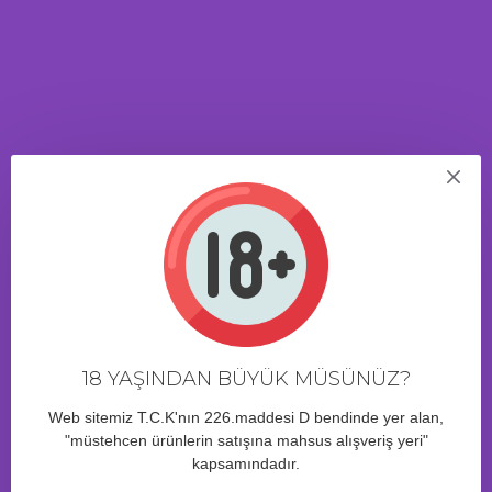
farklıdır! Patlayıcı orgazma yol açan tamamen farklı, zengin ve
renkli duyumlar. İki taraflı masturbator bir seçenek sunar: baştan
çıkarıcı bir dili olan sulu süngerler veya yumuşak dudaklar. Farklı
iç kabartmalara ve giriş çaplarına sahiptirler. Rahat silikon silindir,
kullanımda maksimum konforu garanti eder. Oyuncağın artan
boyutu, tüm üyeyi aynı anda uyaracaktır.* Büyük boy. * Kadifemsi
malzeme. * Kaymaz silikon silindir. * Suda kullanılabilir. * Farklı iç
araziye sahip iki giriş.
ÜRÜN YORUMLARI
18 YAŞINDAN BÜYÜK MÜSÜNÜZ?
Web sitemiz T.C.K'nın 226.maddesi D bendinde yer alan,
BENZER ÜRÜNLER
"müstehcen ürünlerin satışına mahsus alışveriş yeri"
kapsamındadır.