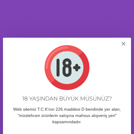
büyüklükte bir anal elmas. Kırmızı kristal, ilişkinize parlaklık ve
şıklık katacak. Küçük boyut, bu oyuncağı yatak odasının dışında
veya evde de taşımanıza izin verir. Böyle bir oyun hayatınıza
heyecan katacaktır, çünkü bu süslemeyi sadece siz ve eşiniz
bileceksiniz.
ÜRÜN YORUMLARI
13 Saat 23 Dakika
içinde sipariş verirseniz bugün kargo!
18 YAŞINDAN BÜYÜK MÜSÜNÜZ?
Web sitemiz T.C.K'nın 226.maddesi D bendinde yer alan,
BENZER ÜRÜNLER
"müstehcen ürünlerin satışına mahsus alışveriş yeri"
kapsamındadır.