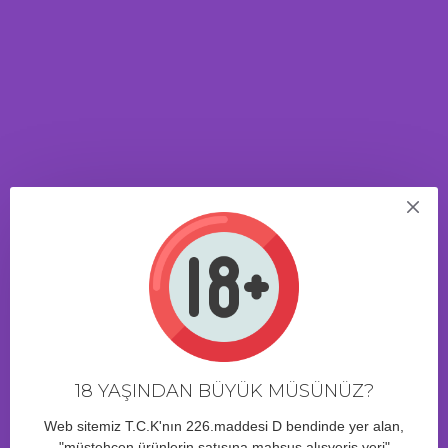
YORUM YAP
Adınız
Yorumunuz
Not:
HTML'e dönüştürülmez!
Kötü
İyi
Oylama
DEVAM
18 YAŞINDAN BÜYÜK MÜSÜNÜZ?
Web sitemiz T.C.K'nın 226.maddesi D bendinde yer alan,
"müstehcen ürünlerin satışına mahsus alışveriş yeri"