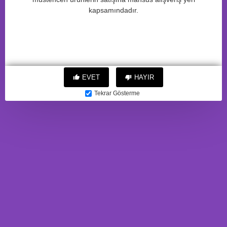
kapsamındadır.
BENZER ÜRÜNLER
EVET
HAYIR
Qli by Flovetta Birdie'den
Qli by Flovetta Bun'dan
Tekrar Gösterme
vakum dalgası klitoral uyarıcı,
vakum dalgası klitoral uyarıcı,
silikon, kırmızı, 6,3 cm
silikon, pembe, 6,5 cm
1.297,51TL
1.297,51TL