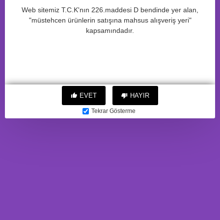
Web sitemiz T.C.K'nın 226.maddesi D bendinde yer alan,
"müstehcen ürünlerin satışına mahsus alışveriş yeri"
kapsamındadır.
BENZER ÜRÜNLER
EVET
HAYIR
FAVORI MARKA
FAVORI MARKA
Tekrar Gösterme
Bathmate HYDRO7 hidrolik
Bathmate HYDRO7 hidrolik
pompa, ABS plastik, Cam
pompa, ABS plastik, kırmızı,
göbeği, 30 cm (Hercules
30 cm (Hercules analog)
muadili)
4.032,19TL
4.034,99TL