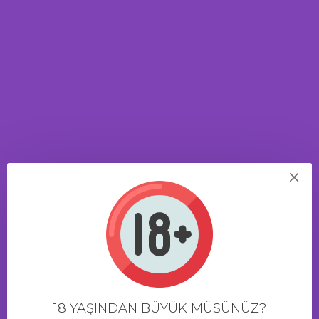
serisinin ikinci neslidir: Güçlendirilmiş pompa. En yeni körük
sistemi, yaratılan basıncın gücünü% 35 oranında verir ve penisin
belirgin bir şekilde genişlemesine yardımcı olur. Geliştirilmiş valf.
Basıncı manuel olarak kilitlemenize ve boşaltmanıza izin verir.
Geliştirilmiş konfor halkası. Uzun yumuşak malzemeden
yapılmıştır, çıkarılması kolaydır ve daha sonra değiştirilmesine
gerek yoktur. Ergonomik bir şişe. Artık daha fazla rahatlık için
gövdeye göre döndürülebilir. Fiyat ve kalite kombinasyonunda en
uygun cihazı arıyorsanız, Hydromax serisi hidrolik pompalar
ihtiyacınız olan şeydir. Hydromax'ın her detayı, erkeklerin
anatomik özelliklerini dikkate alarak oluşturulur ve pompalama
sırasında en büyük rahatlığı sağlar.HYDROMAX-3, en küçük
hidrolik pompa modelidir. Ereksiyon halindeki penisin büyüklüğü 8
cm uzunluğunda ve 4 cm çapını geçmezse size uygun olacaktır.
ÜRÜN YORUMLARI
23 Saat 56 Dakika
içinde sipariş verirseniz yarın kargo!
18 YAŞINDAN BÜYÜK MÜSÜNÜZ?