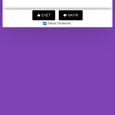
EVET
HAYIR
Tekrar Gösterme
10 Mod Titreşimli Sesli Akıllı
3 Boyutlu Suni Vajina
Mastürbatör Pilli Beyaz
Mastürbatör (Mavi)
2.416,68TL
789,88TL
BU ÜRÜNE ALANLAR
BUNLARI'DA ALDI