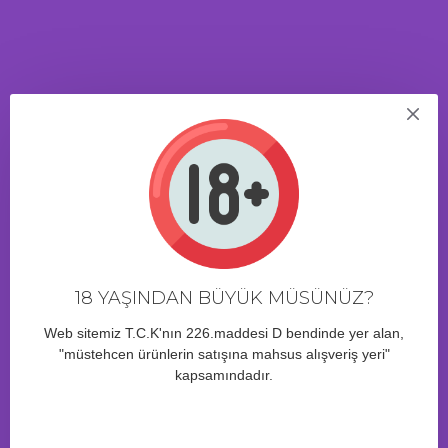
Renk seçenekleri Stoklarla sınırlıdır.Stok Durumuna Göre Renkler
Gönderilecektir.
ÜRÜN YORUMLARI
4 Saat 30 Dakika
içinde sipariş verirseniz bugün kargo!
18 YAŞINDAN BÜYÜK MÜSÜNÜZ?
BENZER ÜRÜNLER
Web sitemiz T.C.K'nın 226.maddesi D bendinde yer alan,
"müstehcen ürünlerin satışına mahsus alışveriş yeri"
kapsamındadır.