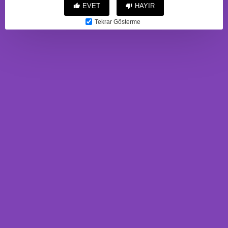
EVET
HAYIR
Tekrar Gösterme
10 Mod Titreşimli Sesli Akıllı
3 Boyutlu Suni Vajina
Mastürbatör Pilli Beyaz
Mastürbatör (Mavi)
2.466,00TL
806,00TL
BU ÜRÜNE ALANLAR
BUNLARI'DA ALDI
Metal by TOYFA Anal Plug,
Metal, gümüş, siyah kristalli, 8,1