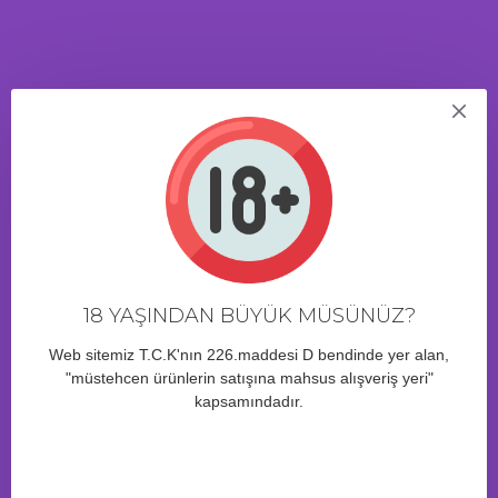
şeklinde orta büyüklükte gümüş bir plug. Kabartmalı yüzey, küçük
bir burun ve kademeli olarak değişen çap sayesinde duyulara
lezzet katar ve kolayca takılır ve çıkarılır.
ÜRÜN YORUMLARI
18 YAŞINDAN BÜYÜK MÜSÜNÜZ?
BENZER ÜRÜNLER
Web sitemiz T.C.K'nın 226.maddesi D bendinde yer alan,
"müstehcen ürünlerin satışına mahsus alışveriş yeri"
kapsamındadır.
Erkek TOYFA Metal sadakat
kemeri, gümüş
Metal by TOYFA Anal Plug,