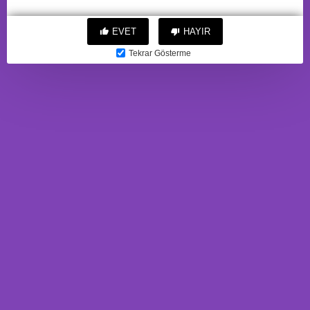
Metal, gümüş, kırmızı kristalli, 7
2.642,59TL
cm, Ø 2,7 cm, 50 g
EVET
HAYIR
321,81TL
Tekrar Gösterme
BU ÜRÜNE ALANLAR
BUNLARI'DA ALDI