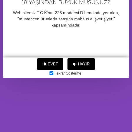
18 YAŞINDAN BÜYÜK MÜSÜNÜZ?
2 Saat 34 Dakika
içinde sipariş verirseniz yarın kargo!
Web sitemiz T.C.K'nın 226.maddesi D bendinde yer alan,
"müstehcen ürünlerin satışına mahsus alışveriş yeri"
kapsamındadır.
BENZER ÜRÜNLER
EVET
HAYIR
Tekrar Gösterme
10 Mod Titreşimli Sesli Akıllı
3 Boyutlu Suni Vajina
Mastürbatör Pilli Beyaz
Mastürbatör (Mavi)
2.416,68TL
789,88TL