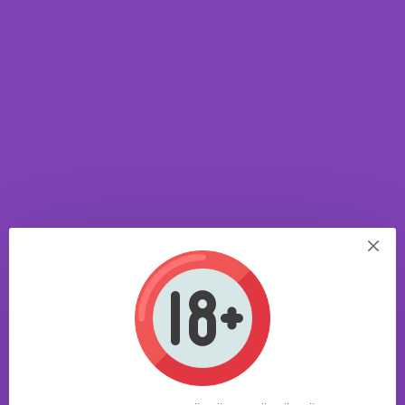
için tasarlanmış çift taraflı titreşimli bisex dildo vibratör modelidir.
Tamamen sağlıklı, kokusuz, toksik olmayan ve cilt dostu TPR
malzemeden üretilmiştir. Her iki uçta da bağımsız ultra güçlü
titreşim motorları bulunur. Dilerseniz kablo bağlantısını takarak
veya çıkararak sadece istediğiniz ucu çalıştırabilir, multi-speed
titreşim modlarıyla yoğunluk seviyesini dilediğiniz gibi
ayarlayabilirsiniz. Vibratör, kablolu uzaktan kumanda ile kolayca
kontrol edilir ve farklı hız seçenekleriyle kişisel tercihlere göre
özelleştirilebilir. Ayarlanabilir esnek deri kemeri, farklı bedenlere
rahatça uyum sağlar ve kullanım sırasında maksimum konfor
sunar. Çift taraflı tasarımı, partnerinizle aynı anda zevk almanızı
mümkün kılar; çeşitli pozisyonlara uygundur. Sağ uç: 18.5 cm
uzunluğunda, 3.7 cm kalınlığında Sol uç: 15.5 cm uzunluğunda, 3
cm kalınlığında 2 adet AA pil ile çalışır Dayanıklı yapısı, güçlü
titreşimi ve ergonomik kemer sistemiyle Censan Mor Double
Dong, çift yönlü haz deneyimini en üst seviyede yaşamak
isteyenler için mükemmel bir tercihtir.
ÜRÜN YORUMLARI